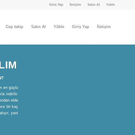
Giriş Yap
İletişim
Satın Al
Yükle
Cep takip
Satın Al
Yükle
Giriş Yap
İletişim
LIM
N?
en en güçlü
 indirilir.
fondan elde
ece bir kaç
lışır, yani