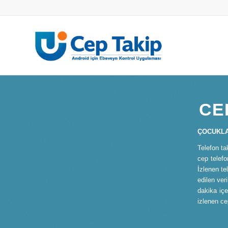
CE
ÇOCUKLA
Telefon ta
cep telefo
İzlenen te
edilen ver
dakika içe
izlenen ce