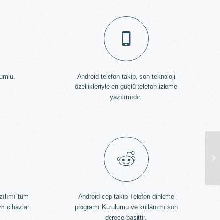
yumlu.
Android telefon takip, son teknoloji
özellikleriyle en güçlü telefon izleme
yazılımıdır.
En
zılımı tüm
Android cep takip Telefon dinleme
üm cihazlar
programı Kurulumu ve kullanımı son
derece basittir.