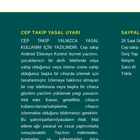
CEP TAKİP YASAL UYARI
SAYFA
CEP TAKİP YALNIZCA YASAL
24 Saat Ü
KULLANIM İÇİN YAZILIMDIR. Cep takip
Cep takip
Android Ebeveyn Kontrol hizmet yazılımı,
Giriş Yap
çocuklarınızı bir akıllı telefonda veya
İletişim
sahip olduğunuz veya izleme iznine sahip
Satın Al
olduğunuz başka bir cihazda izlemek için
Yükle
tasarlanmıştır. İzlemeye hakkınız olmayan
bir cep telefonuna veya başka bir cihaza
gözetim yazılımı yüklemek yargı yasasını
ihlal eder. Kanun, genellikle, cihazın
kullanıcılarına/sahiplerine, cihazın
izlenmekte olduğunu bildirmenizi gerektirir.
Bu şartın/şartların/yasaların ihlali, ihlal
edene ağır parasal ve cezai yaptırımlarla
sonuçlanabilir. Yazılımı indirmeden,
kurmadan ve kullanmadan önce