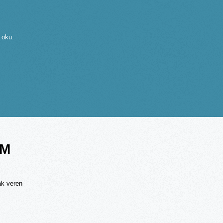
e oku.
AM
ak veren