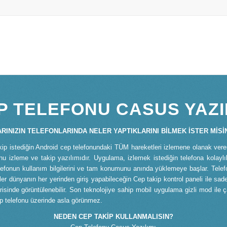
P TELEFONU CASUS YAZI
RINIZIN TELEFONLARINDA NELER YAPTIKLARINI BİLMEK İSTER MİSİ
kip istediğin Android cep telefonundaki TÜM hareketleri izlemene olanak ver
nu izleme ve takip yazılımıdır. Uygulama, izlemek istediğin telefona kolaylıkla
lefonun kullanım bilgilerini ve tam konumunu anında yüklemeye başlar. Tele
iler dünyanın her yerinden giriş yapabileceğin Cep takip kontrol paneli ile sad
risinde görüntülenebilir. Son teknolojiye sahip mobil uygulama gizli mod ile ça
p telefonu üzerinde asla görünmez.
NEDEN CEP TAKİP KULLANMALISIN?