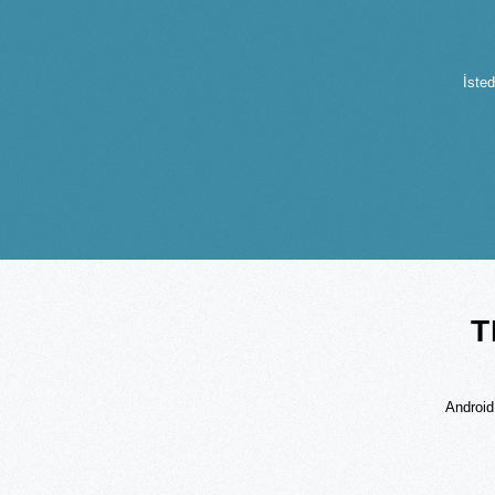
İsted
T
Android