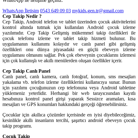
WhatsApp ile iletişime geçiniz.
WhatsApp İletişim
0543 649 09 03
mykids.gen.tr@gmail.com
Cep Takip Nedir ?
Cep Takip, Android telefon ve tablet üzerinden çocuk aktivitelerini
kontrol altında tutmak için kullanılan Android çocuk izleme
yazılımıdır. Cep Takip Gelişmiş mükemmel takip özellikleri ile
çocuk telefonu izleme ve tablet takip hizmeti bulunur. Bu
uygulamanın kullanımı kolaydır ve canlı panel gibi gelişmiş
özellikleri onu dünya piyasadaki en güçlü ebeveyn izleme
uygulaması olmasını sağlar. Pek çok ebeveynin çocuklarını izlemesi
için çok kullanışlı ve akıllı menülerden oluşan özellikler içerir.
Cep Takip Canlı Panel
Canlı panel, canlı kamera, canlı fotoğraf, konum, sms mesajları
yakalama vb. telefon izleme özelliklerini kullanıcıya sunar. Bunun
için yazılımı çocuğunuzun cep telefonuna veya Android tabletine
yüklemeniz yeterlidir. Herhangi bir web tarayıcısından kayıtlı
hesabınıza kontrol panel girişi yaparak Sessizce aramaları, kısa
mesajları ve GPS konumları hakkındaki gerçeği öğrenebilirsiniz.
Çocuklar için akıllıca çözümler içerisinde en iyisi diyebileceğimiz,
kesinlikle akıllı insanların tercihi, şaşırtıcı android ebeveyn çocuk
takip programı.
Çocuk Takip