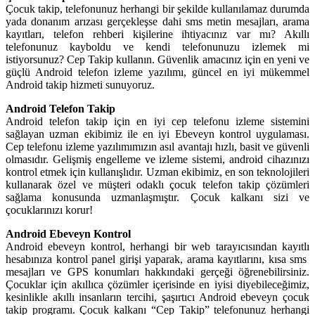
Çocuk takip, telefonunuz herhangi bir şekilde kullanılamaz durumda
yada donanım arızası gerçekleşse dahi sms metin mesajları, arama
kayıtları, telefon rehberi kişilerine ihtiyacınız var mı? Akıllı
telefonunuz kayboldu ve kendi telefonunuzu izlemek mi
istiyorsunuz? Cep Takip kullanın. Güvenlik amacınız için en yeni ve
güçlü Android telefon izleme yazılımı, güncel en iyi mükemmel
Android takip hizmeti sunuyoruz.
Android Telefon Takip
Android telefon takip için en iyi cep telefonu izleme sistemini
sağlayan uzman ekibimiz ile en iyi Ebeveyn kontrol uygulaması.
Cep telefonu izleme yazılımımızın asıl avantajı hızlı, basit ve güvenli
olmasıdır. Gelişmiş engelleme ve izleme sistemi, android cihazınızı
kontrol etmek için kullanışlıdır. Uzman ekibimiz, en son teknolojileri
kullanarak özel ve müşteri odaklı çocuk telefon takip çözümleri
sağlama konusunda uzmanlaşmıştır. Çocuk kalkanı sizi ve
çocuklarınızı korur!
Android Ebeveyn Kontrol
Android ebeveyn kontrol, herhangi bir web tarayıcısından kayıtlı
hesabınıza kontrol panel girişi yaparak, arama kayıtlarını, kısa sms
mesajları ve GPS konumları hakkındaki gerçeği öğrenebilirsiniz.
Çocuklar için akıllıca çözümler içerisinde en iyisi diyebileceğimiz,
kesinlikle akıllı insanların tercihi, şaşırtıcı Android ebeveyn çocuk
takip programı. Çocuk kalkanı “Cep Takip” telefonunuz herhangi