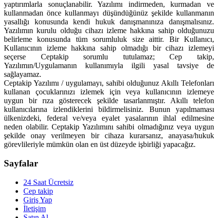
yaptırımlarla sonuçlanabilir. Yazılımı indirmeden, kurmadan ve
kullanmadan önce kullanmayı düşündüğünüz şekilde kullanmanın
yasallığı konusunda kendi hukuk danışmanınıza danışmalısınız.
Yazılımın kurulu olduğu cihazı izleme hakkına sahip olduğunuzu
belirleme konusunda tüm sorumluluk size aittir. Bir Kullanıcı,
Kullanıcının izleme hakkına sahip olmadığı bir cihazı izlemeyi
seçerse Ceptakip sorumlu tutulamaz; Cep takip,
Yazılımın/Uygulamanın kullanımıyla ilgili yasal tavsiye de
sağlayamaz.
Ceptakip Yazılımı / uygulamayı, sahibi olduğunuz Akıllı Telefonları
kullanan çocuklarınızı izlemek için veya kullanıcının izlemeye
uygun bir rıza gösterecek şekilde tasarlanmıştır. Akıllı telefon
kullanıcılarına izlendiklerini bildirmelisiniz. Bunun yapılmaması
ülkenizdeki, federal ve/veya eyalet yasalarının ihlal edilmesine
neden olabilir. Ceptakip Yazılımını sahibi olmadığınız veya uygun
şekilde onay verilmeyen bir cihaza kurarsanız, anayasa/hukuk
görevlileriyle mümkün olan en üst düzeyde işbirliği yapacağız.
Sayfalar
24 Saat Ücretsiz
Cep takip
Giriş Yap
İletişim
Satın Al