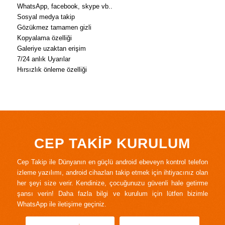
WhatsApp, facebook, skype vb..
Sosyal medya takip
Gözükmez tamamen gizli
Kopyalama özelliği
Galeriye uzaktan erişim
7/24 anlık Uyarılar
Hırsızlık önleme özelliği
CEP TAKİP KURULUM
Cep Takip ile Dünyanın en güçlü android ebeveyn kontrol telefon
izleme yazılımı, android cihazları takip etmek için ihtiyacınız olan
her şeyi size verir. Kendinize, çocuğunuzu güvenli hale getirme
şansı verin! Daha fazla bilgi ve kurulum için lütfen bizimle
WhatsApp ile iletişime geçiniz.