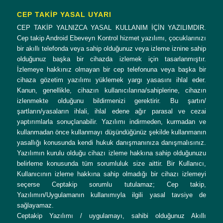
CEP TAKİP YASAL UYARI
CEP TAKİP YALNIZCA YASAL KULLANIM İÇİN YAZILIMDIR.
Cep takip Android Ebeveyn Kontrol hizmet yazılımı, çocuklarınızı
bir akıllı telefonda veya sahip olduğunuz veya izleme iznine sahip
olduğunuz başka bir cihazda izlemek için tasarlanmıştır.
İzlemeye hakkınız olmayan bir cep telefonuna veya başka bir
cihaza gözetim yazılımı yüklemek yargı yasasını ihlal eder.
Kanun, genellikle, cihazın kullanıcılarına/sahiplerine, cihazın
izlenmekte olduğunu bildirmenizi gerektirir. Bu şartın/
şartların/yasaların ihlali, ihlal edene ağır parasal ve cezai
yaptırımlarla sonuçlanabilir. Yazılımı indirmeden, kurmadan ve
kullanmadan önce kullanmayı düşündüğünüz şekilde kullanmanın
yasallığı konusunda kendi hukuk danışmanınıza danışmalısınız.
Yazılımın kurulu olduğu cihazı izleme hakkına sahip olduğunuzu
belirleme konusunda tüm sorumluluk size aittir. Bir Kullanıcı,
Kullanıcının izleme hakkına sahip olmadığı bir cihazı izlemeyi
seçerse Ceptakip sorumlu tutulamaz; Cep takip,
Yazılımın/Uygulamanın kullanımıyla ilgili yasal tavsiye de
sağlayamaz.
Ceptakip Yazılımı / uygulamayı, sahibi olduğunuz Akıllı