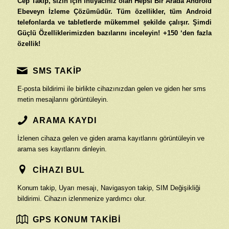
Cep Takip, sizin için ihtiyacınız olan Hepsi Bir Arada Android
Ebeveyn İzleme Çözümüdür. Tüm özellikler, tüm Android
telefonlarda ve tabletlerde mükemmel şekilde çalışır. Şimdi
Güçlü Özelliklerimizden bazılarını inceleyin! +150 ‘den fazla
özellik!
SMS TAKİP
E-posta bildirimi ile birlikte cihazınızdan gelen ve giden her sms
metin mesajlarını görüntüleyin.
ARAMA KAYDI
İzlenen cihaza gelen ve giden arama kayıtlarını görüntüleyin ve
arama ses kayıtlarını dinleyin.
CİHAZI BUL
Konum takip, Uyarı mesajı, Navigasyon takip, SIM Değişikliği
bildirimi. Cihazın izlenmenize yardımcı olur.
GPS KONUM TAKİBİ