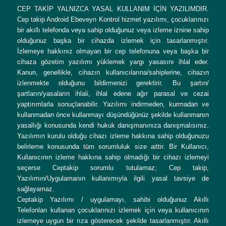
CEP TAKİP YALNIZCA YASAL KULLANIM İÇİN YAZILIMDIR.
Cep takip Android Ebeveyn Kontrol hizmet yazılımı, çocuklarınızı
bir akıllı telefonda veya sahip olduğunuz veya izleme iznine sahip
olduğunuz başka bir cihazda izlemek için tasarlanmıştır.
İzlemeye hakkınız olmayan bir cep telefonuna veya başka bir
cihaza gözetim yazılımı yüklemek yargı yasasını ihlal eder.
Kanun, genellikle, cihazın kullanıcılarına/sahiplerine, cihazın
izlenmekte olduğunu bildirmenizi gerektirir. Bu şartın/
şartların/yasaların ihlali, ihlal edene ağır parasal ve cezai
yaptırımlarla sonuçlanabilir. Yazılımı indirmeden, kurmadan ve
kullanmadan önce kullanmayı düşündüğünüz şekilde kullanmanın
yasallığı konusunda kendi hukuk danışmanınıza danışmalısınız.
Yazılımın kurulu olduğu cihazı izleme hakkına sahip olduğunuzu
belirleme konusunda tüm sorumluluk size aittir. Bir Kullanıcı,
Kullanıcının izleme hakkına sahip olmadığı bir cihazı izlemeyi
seçerse Ceptakip sorumlu tutulamaz; Cep takip,
Yazılımın/Uygulamanın kullanımıyla ilgili yasal tavsiye de
sağlayamaz.
Ceptakip Yazılımı / uygulamayı, sahibi olduğunuz Akıllı
Telefonları kullanan çocuklarınızı izlemek için veya kullanıcının
izlemeye uygun bir rıza gösterecek şekilde tasarlanmıştır. Akıllı