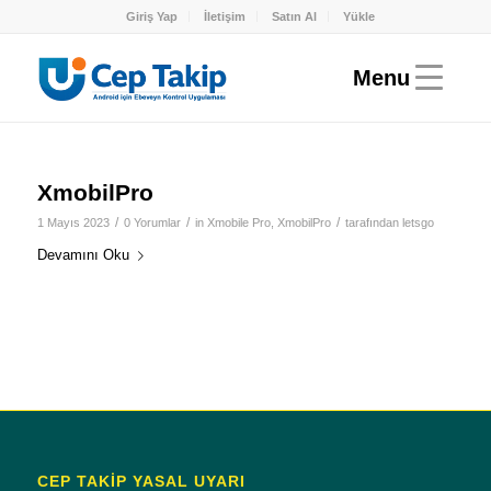
Giriş Yap
İletişim
Satın Al
Yükle
XmobilPro
/
/
/
1 Mayıs 2023
0 Yorumlar
in
Xmobile Pro
,
XmobilPro
tarafından
letsgo
Devamını Oku
CEP TAKİP YASAL UYARI