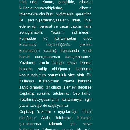
ihlal eder. Kanun, genellikle, cihazın
kullanıcılarına/sahiplerine, cihazın
izlenmekte olduğunu bildirmenizi gerektirir.
Bu şartın/şartların/yasaların ihlali, ihlal
edene ağır parasal ve cezai yaptırımlarla
sonuçlanabilir. Yazılımı indirmeden,
kurmadan ve kullanmadan önce
kullanmayı düşündüğünüz şekilde
kullanmanın yasallığı konusunda kendi
hukuk danışmanınıza danışmalısınız.
Yazılımın kurulu olduğu cihazı izleme
hakkına sahip olduğunuzu belirleme
konusunda tüm sorumluluk size aittir. Bir
Kullanıcı, Kullanıcının izleme hakkına
sahip olmadığı bir cihazı izlemeyi seçerse
Ceptakip sorumlu tutulamaz; Cep takip,
Yazılımın/Uygulamanın kullanımıyla ilgili
yasal tavsiye de sağlayamaz.
Ceptakip Yazılımı / uygulamayı, sahibi
olduğunuz Akıllı Telefonları kullanan
çocuklarınızı izlemek için veya
kullanıcının izlemeye uygun bir rıza