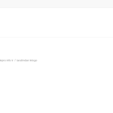
/
epro info tr
tarafından
letsgo