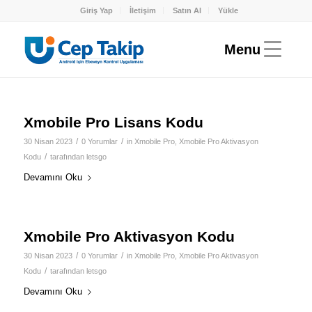
Giriş Yap
İletişim
Satın Al
Yükle
Xmobile Pro Lisans Kodu
/
/
30 Nisan 2023
0 Yorumlar
in
Xmobile Pro
,
Xmobile Pro Aktivasyon
/
Kodu
tarafından
letsgo
Devamını Oku
Xmobile Pro Aktivasyon Kodu
/
/
30 Nisan 2023
0 Yorumlar
in
Xmobile Pro
,
Xmobile Pro Aktivasyon
/
Kodu
tarafından
letsgo
Devamını Oku