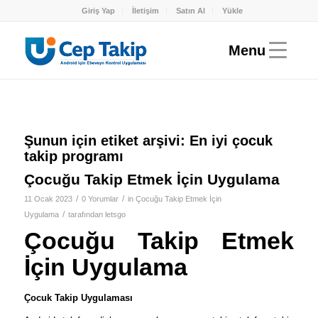
Giriş Yap
İletişim
Satın Al
Yükle
Şunun için etiket arşivi:
En iyi çocuk
takip programı
Çocuğu Takip Etmek İçin Uygulama
/
/
11 Ocak 2023
0 Yorumlar
in
Çocuğu Takip Etmek İçin
/
Uygulama
tarafından
letsgo
Çocuğu Takip Etmek
İçin Uygulama
Çocuk Takip Uygulaması