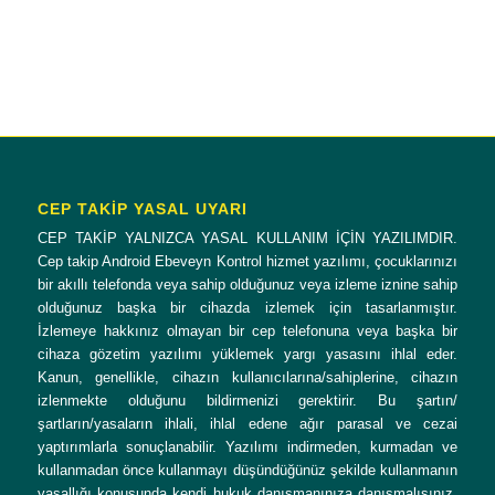
CEP TAKİP YASAL UYARI
CEP TAKİP YALNIZCA YASAL KULLANIM İÇİN YAZILIMDIR.
Cep takip Android Ebeveyn Kontrol hizmet yazılımı, çocuklarınızı
bir akıllı telefonda veya sahip olduğunuz veya izleme iznine sahip
olduğunuz başka bir cihazda izlemek için tasarlanmıştır.
İzlemeye hakkınız olmayan bir cep telefonuna veya başka bir
cihaza gözetim yazılımı yüklemek yargı yasasını ihlal eder.
Kanun, genellikle, cihazın kullanıcılarına/sahiplerine, cihazın
izlenmekte olduğunu bildirmenizi gerektirir. Bu şartın/
şartların/yasaların ihlali, ihlal edene ağır parasal ve cezai
yaptırımlarla sonuçlanabilir. Yazılımı indirmeden, kurmadan ve
kullanmadan önce kullanmayı düşündüğünüz şekilde kullanmanın
yasallığı konusunda kendi hukuk danışmanınıza danışmalısınız.