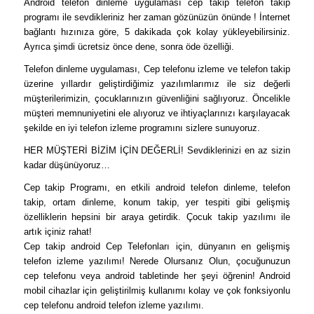
Android telefon dinleme uygulaması cep takip telefon takip
programı ile sevdikleriniz her zaman gözünüzün önünde ! İnternet
bağlantı hızınıza göre, 5 dakikada çok kolay yükleyebilirsiniz.
Ayrıca şimdi ücretsiz önce dene, sonra öde özelliği.
Telefon dinleme uygulaması, Cep telefonu izleme ve telefon takip
üzerine yıllardır geliştirdiğimiz yazılımlarımız ile siz değerli
müşterilerimizin, çocuklarınızın güvenliğini sağlıyoruz. Öncelikle
müşteri memnuniyetini ele alıyoruz ve ihtiyaçlarınızı karşılayacak
şekilde en iyi telefon izleme programını sizlere sunuyoruz.
HER MÜŞTERİ BİZİM İÇİN DEĞERLİ! Sevdiklerinizi en az sizin
kadar düşünüyoruz…
Cep takip Programı, en etkili android telefon dinleme, telefon
takip, ortam dinleme, konum takip, yer tespiti gibi gelişmiş
özelliklerin hepsini bir araya getirdik. Çocuk takip yazılımı ile
artık içiniz rahat!
Cep takip android Cep Telefonları için, dünyanın en gelişmiş
telefon izleme yazılımı! Nerede Olursanız Olun, çocuğunuzun
cep telefonu veya android tabletinde her şeyi öğrenin! Android
mobil cihazlar için geliştirilmiş kullanımı kolay ve çok fonksiyonlu
cep telefonu android telefon izleme yazılımı.