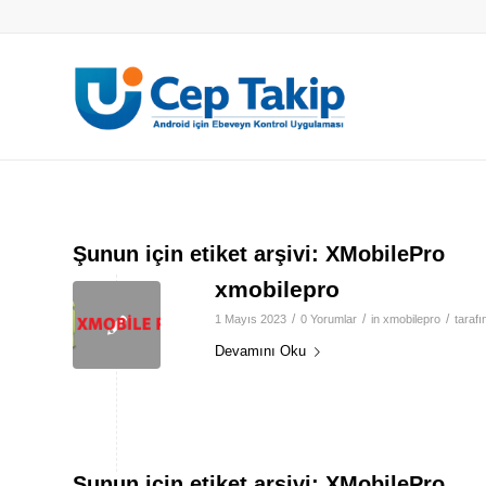
Şunun için etiket arşivi:
XMobilePro
xmobilepro
/
/
/
1 Mayıs 2023
0 Yorumlar
in
xmobilepro
taraf
Devamını Oku
Şunun için etiket arşivi:
XMobilePro