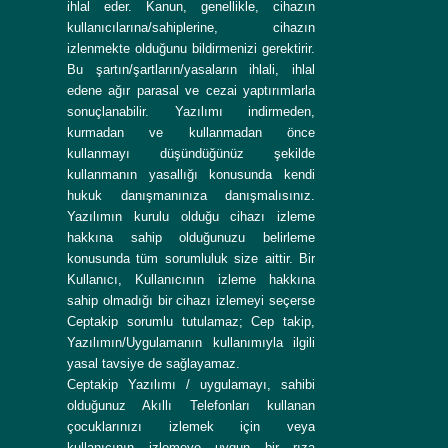
ihlal eder. Kanun, genellikle, cihazın
kullanıcılarına/sahiplerine, cihazın
izlenmekte olduğunu bildirmenizi gerektirir.
Bu şartın/şartların/yasaların ihlali, ihlal
edene ağır parasal ve cezai yaptırımlarla
sonuçlanabilir. Yazılımı indirmeden,
kurmadan ve kullanmadan önce
kullanmayı düşündüğünüz şekilde
kullanmanın yasallığı konusunda kendi
hukuk danışmanınıza danışmalısınız.
Yazılımın kurulu olduğu cihazı izleme
hakkına sahip olduğunuzu belirleme
konusunda tüm sorumluluk size aittir. Bir
Kullanıcı, Kullanıcının izleme hakkına
sahip olmadığı bir cihazı izlemeyi seçerse
Ceptakip sorumlu tutulamaz; Cep takip,
Yazılımın/Uygulamanın kullanımıyla ilgili
yasal tavsiye de sağlayamaz.
Ceptakip Yazılımı / uygulamayı, sahibi
olduğunuz Akıllı Telefonları kullanan
çocuklarınızı izlemek için veya
kullanıcının izlemeye uygun bir rıza