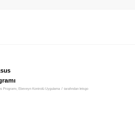
asus
gramı
/
us Programı
,
Ebeveyn Kontrolü Uygulama
tarafından
letsgo