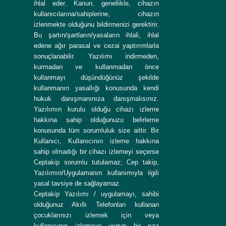
ihlal eder. Kanun, genellikle, cihazın
kullanıcılarına/sahiplerine, cihazın
izlenmekte olduğunu bildirmenizi gerektirir.
Bu şartın/şartların/yasaların ihlali, ihlal
edene ağır parasal ve cezai yaptırımlarla
sonuçlanabilir. Yazılımı indirmeden,
kurmadan ve kullanmadan önce
kullanmayı düşündüğünüz şekilde
kullanmanın yasallığı konusunda kendi
hukuk danışmanınıza danışmalısınız.
Yazılımın kurulu olduğu cihazı izleme
hakkına sahip olduğunuzu belirleme
konusunda tüm sorumluluk size aittir. Bir
Kullanıcı, Kullanıcının izleme hakkına
sahip olmadığı bir cihazı izlemeyi seçerse
Ceptakip sorumlu tutulamaz; Cep takip,
Yazılımın/Uygulamanın kullanımıyla ilgili
yasal tavsiye de sağlayamaz.
Ceptakip Yazılımı / uygulamayı, sahibi
olduğunuz Akıllı Telefonları kullanan
çocuklarınızı izlemek için veya
kullanıcının izlemeye uygun bir rıza