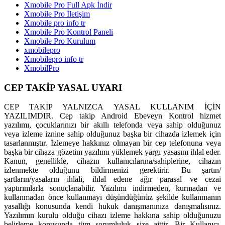
Xmobile Pro Full Apk İndir
Xmobile Pro İletişim
Xmobile pro info tr
Xmobile Pro Kontrol Paneli
Xmobile Pro Kurulum
xmobilepro
Xmobilepro info tr
XmobilPro
CEP TAKİP YASAL UYARI
CEP TAKİP YALNIZCA YASAL KULLANIM İÇİN
YAZILIMDIR. Cep takip Android Ebeveyn Kontrol hizmet
yazılımı, çocuklarınızı bir akıllı telefonda veya sahip olduğunuz
veya izleme iznine sahip olduğunuz başka bir cihazda izlemek için
tasarlanmıştır. İzlemeye hakkınız olmayan bir cep telefonuna veya
başka bir cihaza gözetim yazılımı yüklemek yargı yasasını ihlal eder.
Kanun, genellikle, cihazın kullanıcılarına/sahiplerine, cihazın
izlenmekte olduğunu bildirmenizi gerektirir. Bu şartın/
şartların/yasaların ihlali, ihlal edene ağır parasal ve cezai
yaptırımlarla sonuçlanabilir. Yazılımı indirmeden, kurmadan ve
kullanmadan önce kullanmayı düşündüğünüz şekilde kullanmanın
yasallığı konusunda kendi hukuk danışmanınıza danışmalısınız.
Yazılımın kurulu olduğu cihazı izleme hakkına sahip olduğunuzu
belirleme konusunda tüm sorumluluk size aittir. Bir Kullanıcı,