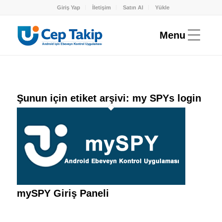
Giriş Yap
İletişim
Satın Al
Yükle
Şunun için etiket arşivi:
my SPYs login
mySPY Giriş Paneli