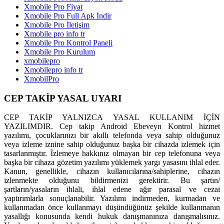
Xmobile Pro Fiyat
Xmobile Pro Full Apk İndir
Xmobile Pro İletişim
Xmobile pro info tr
Xmobile Pro Kontrol Paneli
Xmobile Pro Kurulum
xmobilepro
Xmobilepro info tr
XmobilPro
CEP TAKİP YASAL UYARI
CEP TAKİP YALNIZCA YASAL KULLANIM İÇİN
YAZILIMDIR. Cep takip Android Ebeveyn Kontrol hizmet
yazılımı, çocuklarınızı bir akıllı telefonda veya sahip olduğunuz
veya izleme iznine sahip olduğunuz başka bir cihazda izlemek için
tasarlanmıştır. İzlemeye hakkınız olmayan bir cep telefonuna veya
başka bir cihaza gözetim yazılımı yüklemek yargı yasasını ihlal eder.
Kanun, genellikle, cihazın kullanıcılarına/sahiplerine, cihazın
izlenmekte olduğunu bildirmenizi gerektirir. Bu şartın/
şartların/yasaların ihlali, ihlal edene ağır parasal ve cezai
yaptırımlarla sonuçlanabilir. Yazılımı indirmeden, kurmadan ve
kullanmadan önce kullanmayı düşündüğünüz şekilde kullanmanın
yasallığı konusunda kendi hukuk danışmanınıza danışmalısınız.