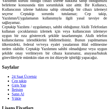
Yazılımın kurulu olduğu cihazı izleme hakkına sahip olduğunuzu
belirleme konusunda tüm sorumluluk size aittir. Bir Kullanıcı,
Kullanıcının izleme hakkına sahip olmadığı bir cihazı izlemeyi
seçerse Ceptakip sorumlu tutulamaz; Cep takip,
Yazılımın/Uygulamanın kullanımıyla ilgili yasal tavsiye de
sağlayamaz.
Ceptakip Yazılımı / uygulamayı, sahibi olduğunuz Akıllı Telefonları
kullanan çocuklarınızı izlemek için veya kullanıcının izlemeye
uygun bir rıza gösterecek şekilde tasarlanmıştır. Akıllı telefon
kullanıcılarına izlendiklerini bildirmelisiniz. Bunun yapılmaması
ülkenizdeki, federal ve/veya eyalet yasalarının ihlal edilmesine
neden olabilir. Ceptakip Yazılımını sahibi olmadığınız veya uygun
şekilde onay verilmeyen bir cihaza kurarsanız, anayasa/hukuk
görevlileriyle mümkün olan en üst düzeyde işbirliği yapacağız.
Sayfalar
24 Saat Ücretsiz
Cep takip
Giriş Yap
İletişim
Satın Al
Yükle
Lisans Fiyatları