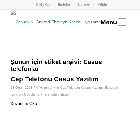
Giriş Yap
İletişim
Satın Al
Yükle
Şunun için etiket arşivi:
Casus
telefonlar
Cep Telefonu Casus Yazılım
/
/
16 Ocak 2023
0 Yorumlar
in
Cep Telefonu Casus Yazılım
,
Ebeveyn
/
Kontrolü Uygulama
tarafından
letsgo
Devamını Oku