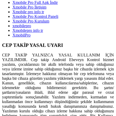
Xmobile Pro Full Apk İndir
Xmobile Pro İletişim
Xmobile pro info tr
Xmobile Pro Kontrol Paneli
Xmobile Pro Kurulum
xmobilepro
Xmobilepro info tr
XmobilPro
CEP TAKİP YASAL UYARI
CEP TAKİP YALNIZCA YASAL KULLANIM İÇİN
YAZILIMDIR. Cep takip Android Ebeveyn Kontrol hizmet
yazılımı, çocuklarınızı bir akıllı telefonda veya sahip olduğunuz
veya izleme iznine sahip olduğunuz başka bir cihazda izlemek için
tasarlanmıştır. İzlemeye hakkınız olmayan bir cep telefonuna veya
başka bir cihaza gözetim yazılımı yüklemek yargı yasasını ihlal eder.
Kanun, genellikle, cihazın kullanıcılarına/sahiplerine, cihazın
izlenmekte olduğunu bildirmenizi gerektirir. Bu şartın/
şartların/yasaların ihlali, ihlal edene ağır parasal ve cezai
yaptırımlarla sonuçlanabilir. Yazılımı indirmeden, kurmadan ve
kullanmadan önce kullanmayı düşündüğünüz şekilde kullanmanın
yasallığı konusunda kendi hukuk danışmanınıza danışmalısınız.
Yazılımın kurulu olduğu cihazı izleme hakkına sahip olduğunuzu
belirleme konusunda tüm sorumluluk size aittir. Bir Kullanıcı,