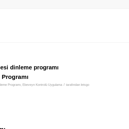
esi dinleme programı
e Programı
/
nleme Programı
,
Ebeveyn Kontrolü Uygulama
tarafından
letsgo