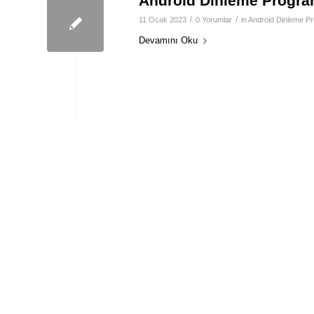
Android Dinleme Progra
/
/
11 Ocak 2023
0 Yorumlar
in
Android Dinleme P
Devamını Oku