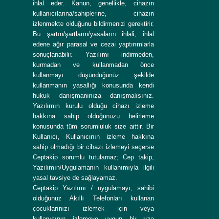
ihlal eder. Kanun, genellikle, cihazın
kullanıcılarına/sahiplerine, cihazın
izlenmekte olduğunu bildirmenizi gerektirir.
Bu şartın/şartların/yasaların ihlali, ihlal
edene ağır parasal ve cezai yaptırımlarla
sonuçlanabilir. Yazılımı indirmeden,
kurmadan ve kullanmadan önce
kullanmayı düşündüğünüz şekilde
kullanmanın yasallığı konusunda kendi
hukuk danışmanınıza danışmalısınız.
Yazılımın kurulu olduğu cihazı izleme
hakkına sahip olduğunuzu belirleme
konusunda tüm sorumluluk size aittir. Bir
Kullanıcı, Kullanıcının izleme hakkına
sahip olmadığı bir cihazı izlemeyi seçerse
Ceptakip sorumlu tutulamaz; Cep takip,
Yazılımın/Uygulamanın kullanımıyla ilgili
yasal tavsiye de sağlayamaz.
Ceptakip Yazılımı / uygulamayı, sahibi
olduğunuz Akıllı Telefonları kullanan
çocuklarınızı izlemek için veya
kullanıcının izlemeye uygun bir rıza