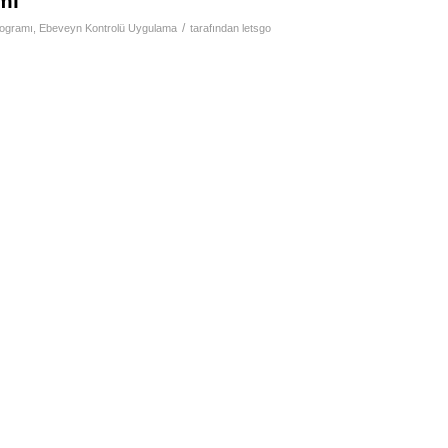
mı
/
rogramı
,
Ebeveyn Kontrolü Uygulama
tarafından
letsgo