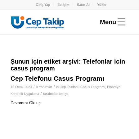
Giriş Yap
İletişim
Satın Al
Yükle
Şunun için etiket arşivi:
Telefonlar icin
casus program
Cep Telefonu Casus Programı
/
/
16 Ocak 2023
0 Yorumlar
in
Cep Telefonu Casus Programı
,
Ebeveyn
/
Kontrolü Uygulama
tarafından
letsgo
Devamını Oku