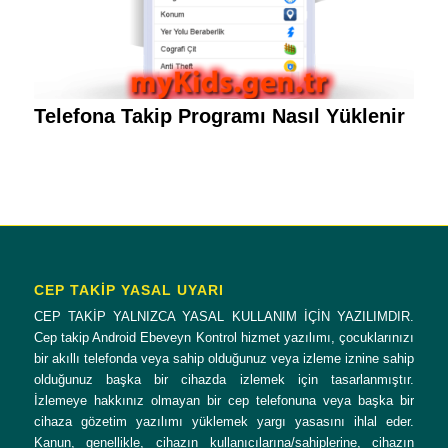
Telefona Takip Programı Nasıl Yüklenir
CEP TAKİP YASAL UYARI
CEP TAKİP YALNIZCA YASAL KULLANIM İÇİN YAZILIMDIR.
Cep takip Android Ebeveyn Kontrol hizmet yazılımı, çocuklarınızı
bir akıllı telefonda veya sahip olduğunuz veya izleme iznine sahip
olduğunuz başka bir cihazda izlemek için tasarlanmıştır.
İzlemeye hakkınız olmayan bir cep telefonuna veya başka bir
cihaza gözetim yazılımı yüklemek yargı yasasını ihlal eder.
Kanun, genellikle, cihazın kullanıcılarına/sahiplerine, cihazın