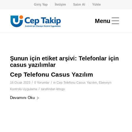
Giriş Yap
İletişim
Satın Al
Yükle
Şunun için etiket arşivi:
Telefonlar için
casus yazılımlar
Cep Telefonu Casus Yazılım
/
/
16 Ocak 2023
0 Yorumlar
in
Cep Telefonu Casus Yazılım
,
Ebeveyn
/
Kontrolü Uygulama
tarafından
letsgo
Devamını Oku